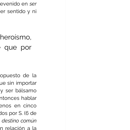
 devenido en 
ser 
r sentido y ni 
eroísmo, 
e que por 
opuesto de la 
ue sin importar 
 y ser bálsamo 
ntonces hablar 
enos en cinco 
s por S. (6 de 
 
destino común 
relación a la 