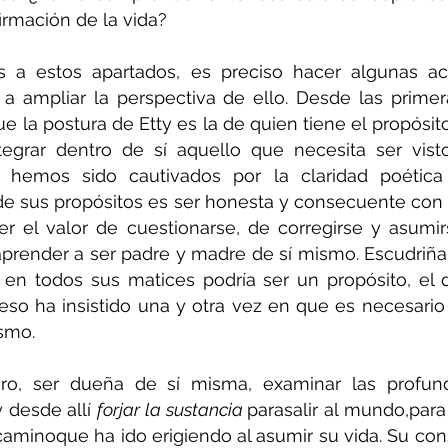
firmación de la vida?
os a estos apartados, es preciso hacer algunas ac
e la postura de Etty es la de quien tiene el propósit
tegrar dentro de sí aquello que necesita ser vist
 hemos sido cautivados por la claridad poética 
 sus propósitos es ser honesta y consecuente con s
er el valor de cuestionarse, de corregirse y asumir
render a ser padre y madre de sí mismo. Escudriñar
e en todos sus matices podría ser un propósito, el 
 eso ha insistido una y otra vez en que es necesari
ismo.
ero, ser dueña de sí misma, examinar las profun
desde allí 
forjar la sustancia 
parasalir al mundo,para
 caminoque ha ido erigiendo al asumir su vida. Su cons