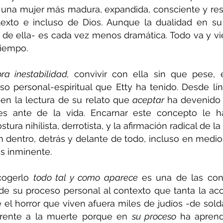
e una mujer más madura, expandida, consciente y res
exto e incluso de Dios. Aunque la dualidad en su 
 de ella- es cada vez menos dramática. Todo va y vie
tiempo.
ra inestabilidad, 
convivir con ella sin que pese, 
o personal-espiritual que Etty ha tenido. Desde líne
en la lectura de su relato que 
aceptar 
ha devenido 
des ante de la vida. Encarnar este concepto le ha
ra nihilista, derrotista, y la afirmación radical de la 
 dentro, detrás y delante de todo, incluso en medio 
s inminente.
cogerlo 
todo tal y como aparece 
es una de las con
 de su proceso personal al contexto que tanta la ac
e el horror que viven afuera miles de judíos -de sold
 frente a la muerte porque en 
su proceso 
ha aprend