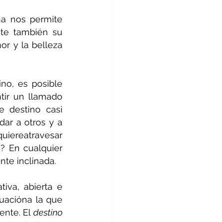
a nos permite 
te también su 
r y la belleza 
no, es posible 
tir un llamado 
 destino casi 
ar a otros y a 
uiereatravesar 
 En cualquier 
nte inclinada.
iva, abierta e 
uacióna la que 
nte. El 
destino 