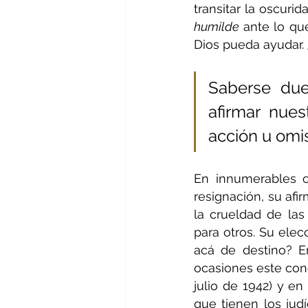
transitar la oscuri
humilde 
ante lo qu
Dios pueda ayudar. 
Saberse due
afirmar nues
acción u omi
En innumerables o
resignación, su afi
la crueldad de las
para otros. Su elec
acá de destino? E
ocasiones este conc
julio de 1942) y en 
que tienen los jud