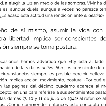
dad, a elegir la luz en medio de las sombras. Vivir ha
e es, aunque duela, aunque a veces no parezca tene
¿Es acaso esta actitud una rendición ante 
el destino
?
ño de sí mismo, asumir la vida con h
tra libertad implica ser conscientes d
sión siempre se toma postura.
casiones hemos advertido que Etty está al lado 
rmación de la vida es 
activa
, 
libre
; es consciente de q
 circunstancias siempre es posible percibir belleza
ción implica acción, movimiento, postura. ¿Por qué e
n las páginas del décimo cuaderno aparece al m
epto; en una para referirse a sus sentimientos pasado
las demás (7, 10 y 11 de julio de 1942) al referirse al
íos. ¿Cómo comprender entonces este concepto con 