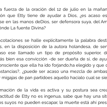
a fuerza de la oración del 12 de julio en la mañan
ción que Etty tiene de ayudar a Dios, ¿es acaso es
rse en las manos deDios, ser defensora suya, del Amo
nde La fuente Divina?
cotaciones se halle explícitamente la palabra desti
s, en la disposición de la autora holandesa, de sen
aso ese llamado un tipo de propósito superior, de
ás bien esa convicción -de ser dueña de sí, de ayud
nsciente que ella ha ido forjando,ha elegido y que q
instancias?, ¿puede ser acaso una mezcla de ambas?
 migajas de pan partidoes aquello hacialo cual se sie
mación de la vida es activa y su postura sea creat
a actitud de Etty no es ingenua, sabe que hay una sit
s suyos no pueden escapar, la muerte está ahí prese