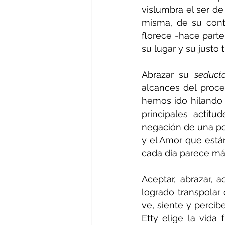
vislumbra el ser d
misma, de su cont
florece -hace parte
su lugar y su justo 
Abrazar su 
seducto
alcances del proces
hemos ido hilando 
principales actitu
negación de una postu
y el Amor que están
cada día parece má
Aceptar, abrazar, a
logrado transpolar
ve, siente y percib
Etty elige la vida