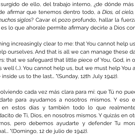
 surgido de ello, del trabajo interno, ¿de dónde más p
 de afirmar que tenemos dentro todo, a 
Dios, al cielo,
muchos siglos
? Cavar el pozo profundo, hallar la fuerz
 es lo que ahorale permite afirmary decirle a Dios con
ing increasingly clear to me: that You cannot help us
lp ourselves. And that is all we can manage these d
ers: that we safeguard that little piece of You, God, in 
s well (…). You cannot help us, but we must help You
inside us to the last… "(Sunday, 12th July 1942).
volviendo cada vez más clara para mí: que Tú no pue
rte para ayudarnos a nosotros mismos. Y eso es
en estos días y también todo lo que realmente 
ito de Ti, Dios, en nosotros mismos. Y quizás en otros
nos, pero debemos ayudarte y defender Tu mora
al... "(Domingo, 12 de julio de 1942).