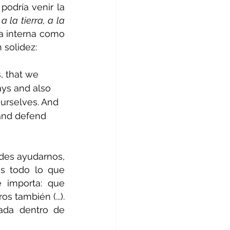
odría venir la 
 a la tierra, a la 
a interna como 
 solidez:
, that we 
ays and also 
ourselves. And 
 and defend 
des ayudarnos, 
 todo lo que 
importa: que 
 también (...). 
da dentro de 