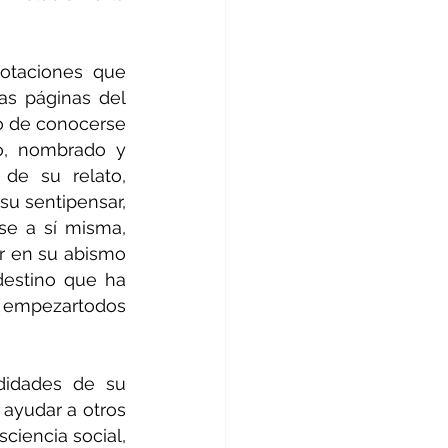
otaciones que 
pueden ayudarnos a ampliar la perspectiva de ello. Desde las primeras páginas del 
o de conocerse 
o, nombrado y 
de su relato, 
u sentipensar, 
se a sí misma, 
 en su abismo 
destino que ha 
o empezartodos 
didades de su 
 ayudar a otros 
ciencia social, 