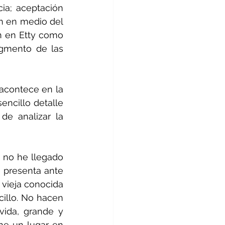
ia; aceptación 
un en medio del 
n en Etty como 
gmento de las 
acontece en la 
ncillo detalle 
e analizar la 
 no he llegado 
 presenta ante 
vieja conocida 
illo. No hacen 
ida, grande y 
ne un lugar en 