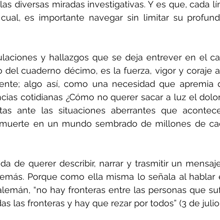
las diversas miradas investigativas. Y es que, cada lí
 cual, es importante navegar sin limitar su profund
ulaciones y hallazgos que se deja entrever en el ca
io del cuaderno décimo, es la fuerza, vigor y coraje a
nte; algo así, como una necesidad que apremia de
cias cotidianas ¿Cómo no querer sacar a luz el dolor, l
etas ante las situaciones aberrantes que aconte
la muerte en un mundo sembrado de millones de cad
da de querer describir, narrar y trasmitir un mensaj
demás. Porque como ella misma lo señala al hablar e
lemán, “no hay fronteras entre las personas que sufr
s las fronteras y hay que rezar por todos” (3 de julio