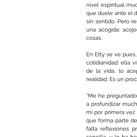
nivel espiritual m
que duele ante el d
sin sentido. Pero r
una acogida: acojo
cosas.
En Etty se ve pues
cotidianidad; ella 
de la vida, lo ace
realidad. Es un pro
“Me he preguntado 
a profundizar mucho
mí por primera vez
que forma parte de 
falta reflexiones 
sencilla, y lo ha h