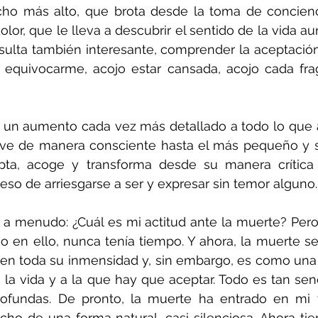
ucho más alto, que brota desde la toma de concienc
olor, que le lleva a descubrir el sentido de la vida a
esulta también interesante, comprender la aceptació
 equivocarme, acojo estar cansada, acojo cada fra
, un aumento cada vez más detallado a todo lo que 
vive de manera consciente hasta el más pequeño y se
pta, acoge y transforma desde su manera crítica d
ceso de arriesgarse a ser y expresar sin temor alguno.
a menudo: ¿Cuál es mi actitud ante la muerte? Pero
 en ello, nunca tenía tiempo. Y ahora, la muerte se
 en toda su inmensidad y, sin embargo, es como una 
la vida y a la que hay que aceptar. Todo es tan senc
profundas. De pronto, la muerte ha entrado en mi v
echo de una forma natural, casi silenciosa. Ahora tie