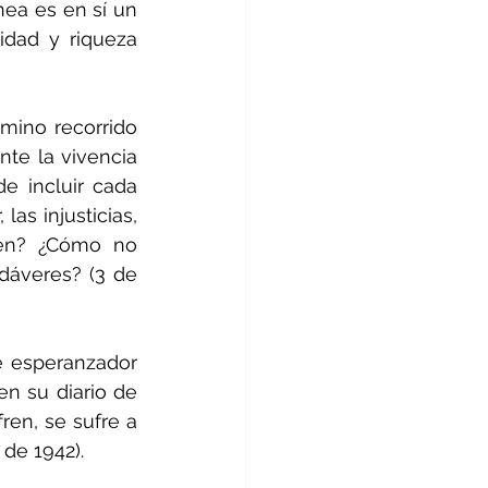
nea es en sí un 
idad y riqueza 
mino recorrido 
nte la vivencia 
 incluir cada 
as injusticias, 
cen? ¿Cómo no 
áveres? (3 de 
e esperanzador 
n su diario de 
en, se sufre a 
 de 1942).