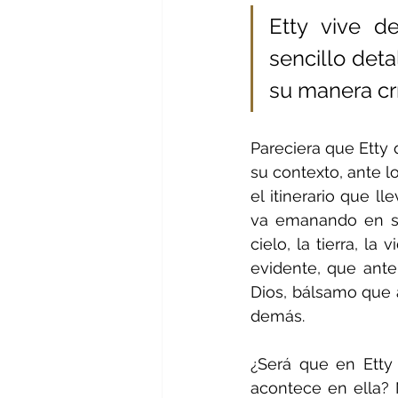
Etty vive d
sencillo deta
su manera crí
Pareciera que Etty 
su contexto, ante l
el itinerario que l
va emanando en sus
cielo, la tierra, la
evidente, que ante
Dios, bálsamo que a
demás.
¿Será que en Etty
acontece en ella? N