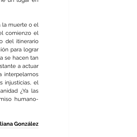
 la muerte o el 
el comienzo el 
del itinerario 
ón para lograr 
a se hacen tan 
tante a actuar 
 interpelarnos 
injusticias, el 
nidad ¿Ya las 
omiso humano-
liana González