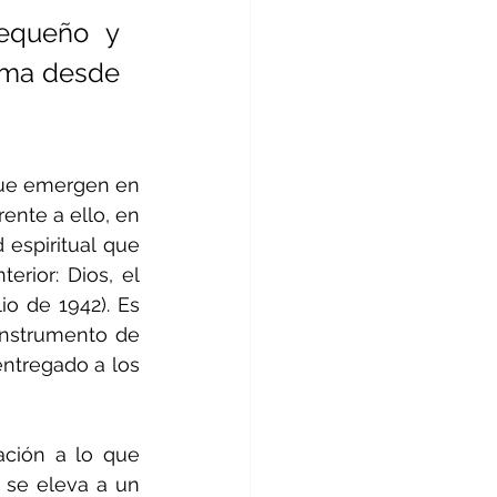
equeño y 
orma desde 
que emergen en 
nte a ello, en 
 espiritual que 
rior: Dios, el 
io de 1942). Es 
instrumento de 
ntregado a los 
ción a lo que 
 se eleva a un 